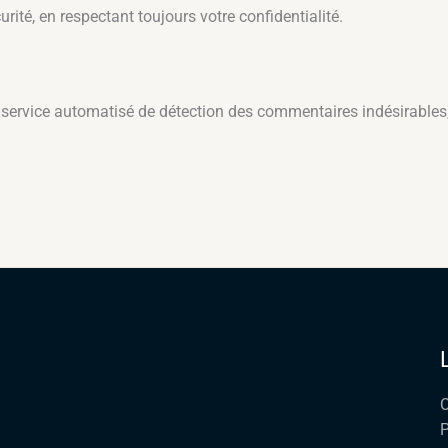
rité, en respectant toujours votre confidentialité.
 service automatisé de détection des commentaires indésirables, 
C
P