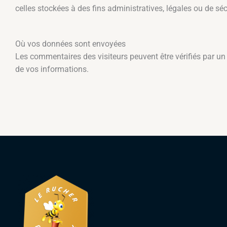
celles stockées à des fins administratives, légales ou de sécu
Où vos données sont envoyées
Les commentaires des visiteurs peuvent être vérifiés par un
de vos informations.