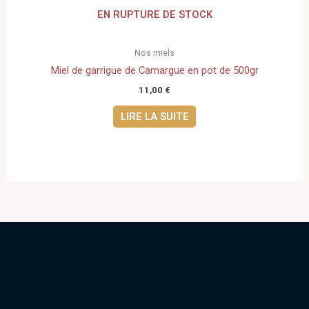
EN RUPTURE DE STOCK
Nos miels
Miel de garrigue de Camargue en pot de 500gr
11,00
€
LIRE LA SUITE